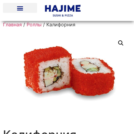
Главная
/
Роллы
/ Калифорния