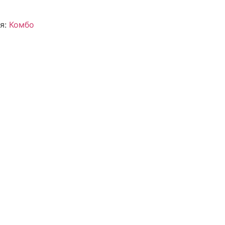
я:
Комбо