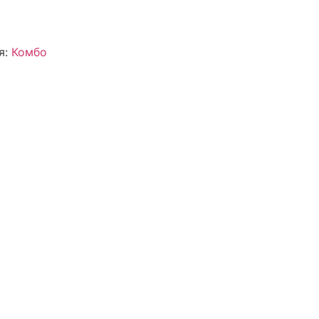
я:
Комбо